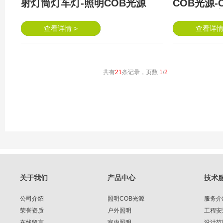
射灯筒灯车灯-照明COB光源
COB光源-
照明COB
查看详情 >
查看详情
共有
21
条记录，页数
1
/
2
关于我们
产品中心
技术
公司介绍
照明COB光源
服务介
荣誉资质
户外照明
工程安
在线留言
室内照明
设计范